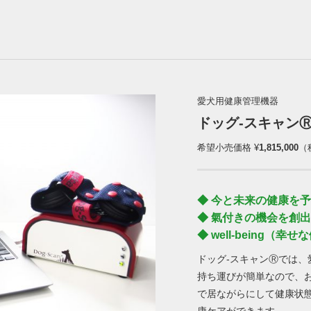
愛犬用健康管理機器
ドッグ‐スキャン
希望小売価格 ¥
1,815,000
（
◆ 今と未来の健康を
◆ 氣付きの機会を創出
◆ well-being（幸
ドッグ‐スキャンⓇでは、
持ち運びが簡単なので、
で居ながらにして健康状