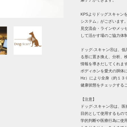
康ケアができます。
KPSよりドッグスキャン
システム」がございます
見交流会・ラインやメッ
して活かす場のご協力体
ドッグ‐スキャンⓇは、
る形に置き換え、分析、
情報を導きだしてくれま
ボディホンを愛犬の胴体に
Hz）により全身（約１３
健康状態をチェックする
【注意】
ドッグ‐スキャンⓇは、
目的として使用するもの
学的判断や医療行為に使