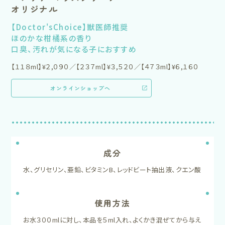
オリジナル
【Doctor'sChoice】獣医師推奨
ほのかな柑橘系の香り
口臭、汚れが気になる子におすすめ
【１１８ml】¥２,０９０／【２３７ml】¥３,５２０／【４７３ml】¥６,１６０
オンラインショップへ
成分
水、グリセリン、亜鉛、ビタミンB、レッドビート抽出液、クエン酸
使用方法
お水３００mlに対し、本品を５ml入れ、よくかき混ぜてから与え