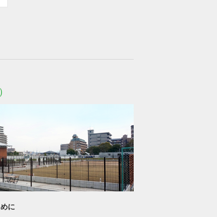
）
ために