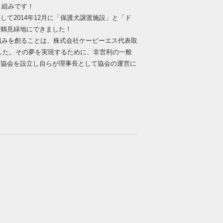
り組みです！
て2014年12月に「保護犬譲渡施設」と「ド
阪鶴見緑地にできました！
仕組みを創ることは、株式会社ケーピーエス代表取
した。その夢を実現するために、非営利の一般
ン協会を設立し自らが理事長として協会の運営に