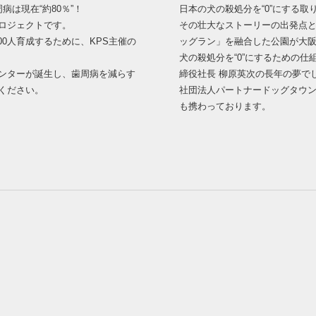
は現在“約80％”！
日本の犬の殺処分を“0”にする取
うプロジェクトです。
その壮大なストーリーの出発点とし
00人育成するために、KPS主催の
ッグラン」を融合した公園が大
犬の殺処分を“0”にするための
メンターが誕生し、歯周病を減らす
締役社長 柳原英次の長年の夢で
ください。
社団法人パートナードッグタウ
も携わっております。