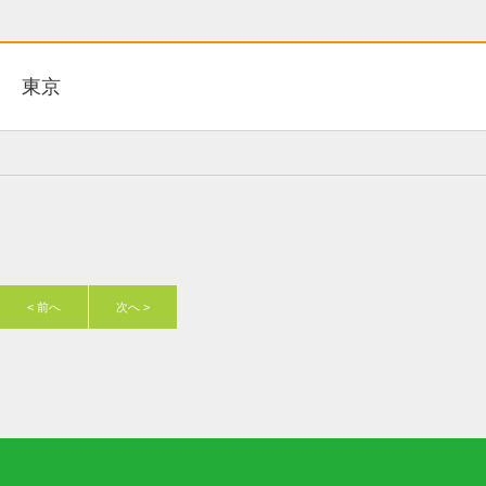
東京
< 前へ
次へ >